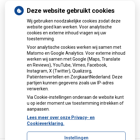
Deze website gebruikt cookies
Nieuws
Wij gebruiken noodzakelijke cookies zodat deze
Sinds huisartsen afslankmedicijnen mogen voorschrijven,
website goed kan werken. Voor analytische
cookies en externe inhoud vragen wij uw
neemt gebruik toe
toestemming.
Schurft sinds corona geen vergeten ziekte meer: aantal
Voor analytische cookies werken wij samen met
uitbraken fors gestegen
Matomo en Google Analytics. Voor externe inhoud
Stoppen met afslankmedicijnen betekent zonder
werken wij samen met Google (Maps, Translate
leefstijlaanpassingen weer gewichtstoename
en Reviews), YouTube, Vimeo, Facebook,
Instagram, X (Twitter), Qualizorg,
Kookadvies drinkwater in provincie Utrecht vanwege
Patiëntenvertellen en ZorgkaartNederland. Deze
besmetting
partijen kunnen gegevens zoals uw IP-adres
Terugroepactie babyvoeding Nestlé: bacterie kan baby’s
verwerken.
ziek maken
Via Cookie-instellingen onderaan de website kunt
u op ieder moment uw toestemming intrekken of
aanpassen.
Lees meer over onze Privacy- en
Cookieverklaring.
Instellingen