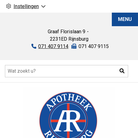
Instellingen
Apotheek
MENU
Rijnsburg
Graaf Florislaan
9
2231ED
Rijnsburg
Tel:
071 407 9114
Fax:
071 407 9115
Hoofdmenu
Zoeke