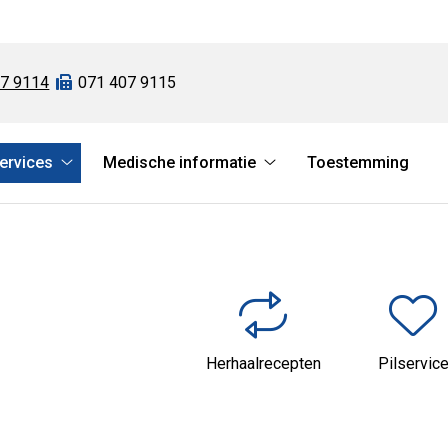
07 9114
Fax:
071 407 9115
services
Medische informatie
Toestemming
atie
Online
Medische
services
informatie
submenu
submenu
Herhaalrecepten
Pilservic