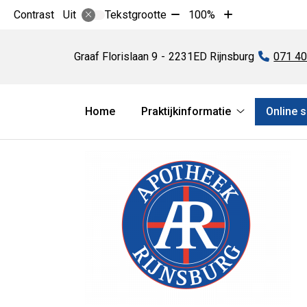
Tekst
Tekst
Contrast
Tekstgrootte
100%
Uit
verkleinen
vergroten
Apotheek
met
met
Rijnsburg
Graaf Florislaan
9
2231ED
Rijnsburg
Tel:
071 4
10%
10%
Hoofdmenu
Home
Praktijkinformatie
Online 
Praktijkinform
submenu