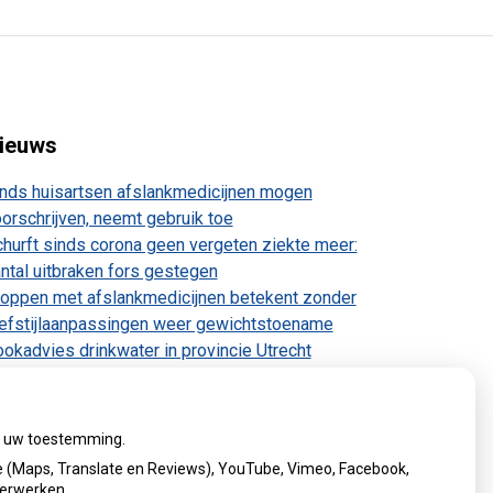
ieuws
nds huisartsen afslankmedicijnen mogen
orschrijven, neemt gebruik toe
hurft sinds corona geen vergeten ziekte meer:
ntal uitbraken fors gestegen
oppen met afslankmedicijnen betekent zonder
efstijlaanpassingen weer gewichtstoename
okadvies drinkwater in provincie Utrecht
anwege besmetting
rugroepactie babyvoeding Nestlé: bacterie kan
by’s ziek maken
ij uw toestemming.
 (Maps, Translate en Reviews), YouTube, Vimeo, Facebook,
verwerken.