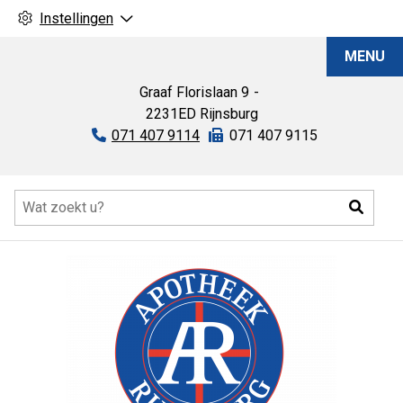
Instellingen
Apotheek
MENU
Rijnsburg
Graaf Florislaan
9
2231ED
Rijnsburg
Tel:
071 407 9114
Fax:
071 407 9115
Hoofdmenu
Zoeke