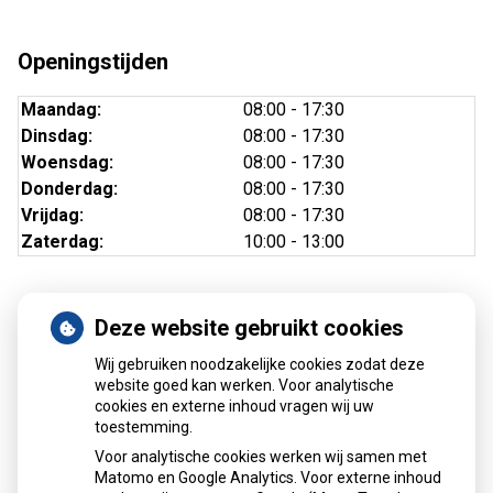
Openingstijden
Maandag:
08:00 - 17:30
Dinsdag:
08:00 - 17:30
Woensdag:
08:00 - 17:30
Donderdag:
08:00 - 17:30
Vrijdag:
08:00 - 17:30
Zaterdag:
10:00 - 13:00
Deze website gebruikt cookies
Nieuws
Wij gebruiken noodzakelijke cookies zodat deze
Sinds huisartsen afslankmedicijnen mogen voorschrijven,
website goed kan werken. Voor analytische
cookies en externe inhoud vragen wij uw
neemt gebruik toe
toestemming.
Schurft sinds corona geen vergeten ziekte meer: aantal
Voor analytische cookies werken wij samen met
uitbraken fors gestegen
Matomo en Google Analytics. Voor externe inhoud
Stoppen met afslankmedicijnen betekent zonder