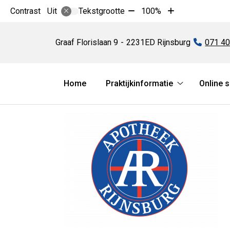
Tekst
Tekst
Contrast
Tekstgrootte
100%
Uit
verkleinen
vergroten
Apotheek
met
met
Rijnsburg
Graaf Florislaan
9
2231ED
Rijnsburg
Tel:
071 4
10%
10%
Hoofdmenu
Home
Praktijkinformatie
Online 
Praktijkinform
submenu