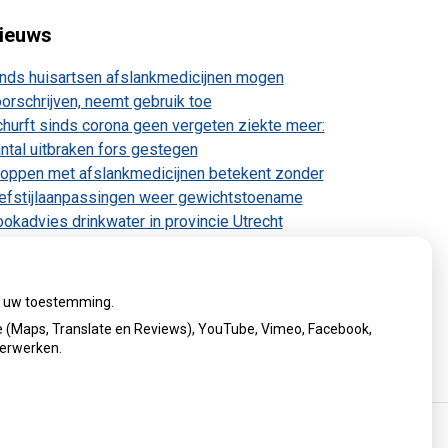
ieuws
nds huisartsen afslankmedicijnen mogen
orschrijven, neemt gebruik toe
hurft sinds corona geen vergeten ziekte meer:
ntal uitbraken fors gestegen
oppen met afslankmedicijnen betekent zonder
efstijlaanpassingen weer gewichtstoename
okadvies drinkwater in provincie Utrecht
anwege besmetting
rugroepactie babyvoeding Nestlé: bacterie kan
by’s ziek maken
ij uw toestemming.
 (Maps, Translate en Reviews), YouTube, Vimeo, Facebook,
verwerken.