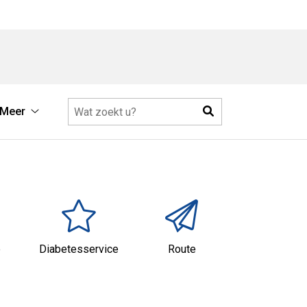
Zoeken
Meer
Meer
submenu
e
Diabetesservice
Route