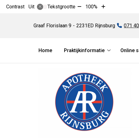
Tekst
Tekst
Contrast
Tekstgrootte
100%
Uit
verkleinen
vergroten
Apotheek
met
met
Rijnsburg
Graaf Florislaan
9
2231ED
Rijnsburg
Tel:
071 4
10%
10%
Hoofdmenu
Home
Praktijkinformatie
Online 
Praktijkinform
submenu