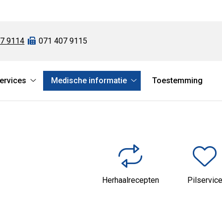
07 9114
Fax:
071 407 9115
services
Medische informatie
Toestemming
atie
Online
Medische
services
informatie
submenu
submenu
Herhaalrecepten
Pilservic