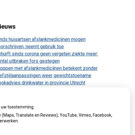
ieuws
nds huisartsen afslankmedicijnen mogen
orschrijven, neemt gebruik toe
hurft sinds corona geen vergeten ziekte meer:
ntal uitbraken fors gestegen
oppen met afslankmedicijnen betekent zonder
efstijlaanpassingen weer gewichtstoename
okadvies drinkwater in provincie Utrecht
anwege besmetting
rugroepactie babyvoeding Nestlé: bacterie kan
by’s ziek maken
ij uw toestemming.
 (Maps, Translate en Reviews), YouTube, Vimeo, Facebook,
verwerken.