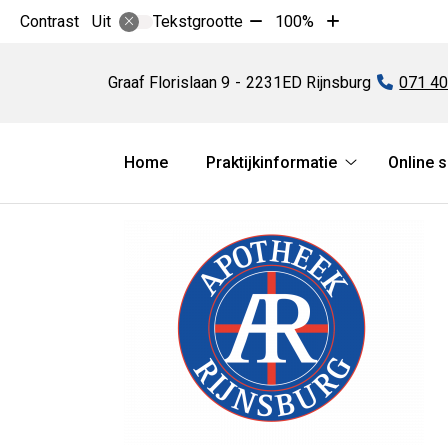
Tekst
Tekst
Contrast
Tekstgrootte
100%
Uit
verkleinen
vergroten
Apotheek
met
met
Rijnsburg
Graaf Florislaan
9
2231ED
Rijnsburg
Tel:
071 4
10%
10%
Hoofdmenu
Home
Praktijkinformatie
Online 
Praktijkinform
submenu