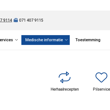
07 9114
Fax:
071 407 9115
services
Medische informatie
Toestemming
atie
Online
Medische
services
informatie
submenu
submenu
Herhaalrecepten
Pilservic