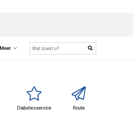
Zoeken
Meer
Meer
submenu
e
Diabetesservice
Route