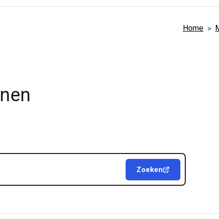
Home
M
jnen
Zoeken