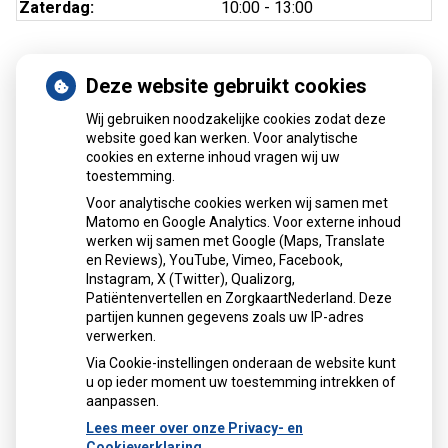
Zaterdag:
10:00 - 13:00
Deze website gebruikt cookies
Nieuws
Wij gebruiken noodzakelijke cookies zodat deze
Sinds huisartsen afslankmedicijnen mogen voorschrijven,
website goed kan werken. Voor analytische
cookies en externe inhoud vragen wij uw
neemt gebruik toe
toestemming.
Schurft sinds corona geen vergeten ziekte meer: aantal
Voor analytische cookies werken wij samen met
uitbraken fors gestegen
Matomo en Google Analytics. Voor externe inhoud
Stoppen met afslankmedicijnen betekent zonder
werken wij samen met Google (Maps, Translate
leefstijlaanpassingen weer gewichtstoename
en Reviews), YouTube, Vimeo, Facebook,
Instagram, X (Twitter), Qualizorg,
Kookadvies drinkwater in provincie Utrecht vanwege
Patiëntenvertellen en ZorgkaartNederland. Deze
besmetting
partijen kunnen gegevens zoals uw IP-adres
Terugroepactie babyvoeding Nestlé: bacterie kan baby’s
verwerken.
ziek maken
Via Cookie-instellingen onderaan de website kunt
u op ieder moment uw toestemming intrekken of
aanpassen.
Lees meer over onze Privacy- en
Cookieverklaring.