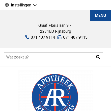
Instellingen
Apotheek
MENU
Rijnsburg
Graaf Florislaan
9
2231ED
Rijnsburg
Tel:
071 407 9114
Fax:
071 407 9115
Hoofdmenu
Zoeke