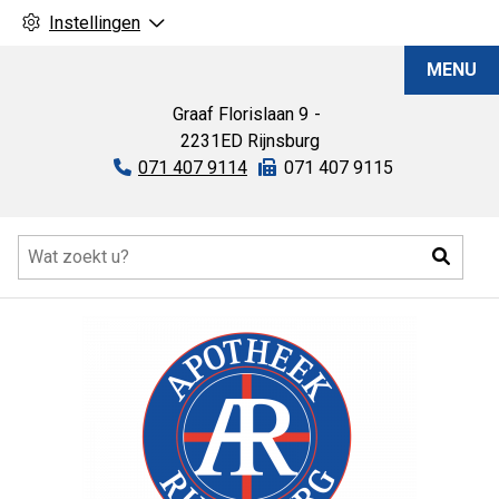
Instellingen
Apotheek
MENU
Rijnsburg
Graaf Florislaan
9
2231ED
Rijnsburg
Tel:
071 407 9114
Fax:
071 407 9115
Hoofdmenu
Zoeke