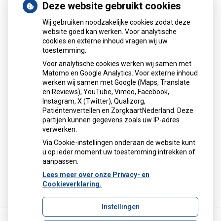
Deze website gebruikt cookies
Nieuws
Wij gebruiken noodzakelijke cookies zodat deze
Sinds huisartsen afslankmedicijnen mogen voorschrijven,
website goed kan werken. Voor analytische
cookies en externe inhoud vragen wij uw
neemt gebruik toe
toestemming.
Schurft sinds corona geen vergeten ziekte meer: aantal
Voor analytische cookies werken wij samen met
uitbraken fors gestegen
Matomo en Google Analytics. Voor externe inhoud
Stoppen met afslankmedicijnen betekent zonder
werken wij samen met Google (Maps, Translate
leefstijlaanpassingen weer gewichtstoename
en Reviews), YouTube, Vimeo, Facebook,
Instagram, X (Twitter), Qualizorg,
Kookadvies drinkwater in provincie Utrecht vanwege
Patiëntenvertellen en ZorgkaartNederland. Deze
besmetting
partijen kunnen gegevens zoals uw IP-adres
Terugroepactie babyvoeding Nestlé: bacterie kan baby’s
verwerken.
ziek maken
Via Cookie-instellingen onderaan de website kunt
u op ieder moment uw toestemming intrekken of
aanpassen.
Lees meer over onze Privacy- en
Cookieverklaring.
Instellingen