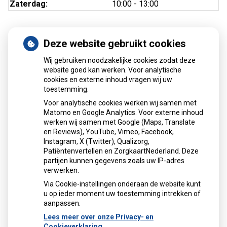
Zaterdag:
10:00 - 13:00
Deze website gebruikt cookies
Nieuws
Wij gebruiken noodzakelijke cookies zodat deze
Sinds huisartsen afslankmedicijnen mogen voorschrijven,
website goed kan werken. Voor analytische
cookies en externe inhoud vragen wij uw
neemt gebruik toe
toestemming.
Schurft sinds corona geen vergeten ziekte meer: aantal
Voor analytische cookies werken wij samen met
uitbraken fors gestegen
Matomo en Google Analytics. Voor externe inhoud
Stoppen met afslankmedicijnen betekent zonder
werken wij samen met Google (Maps, Translate
leefstijlaanpassingen weer gewichtstoename
en Reviews), YouTube, Vimeo, Facebook,
Instagram, X (Twitter), Qualizorg,
Kookadvies drinkwater in provincie Utrecht vanwege
Patiëntenvertellen en ZorgkaartNederland. Deze
besmetting
partijen kunnen gegevens zoals uw IP-adres
Terugroepactie babyvoeding Nestlé: bacterie kan baby’s
verwerken.
ziek maken
Via Cookie-instellingen onderaan de website kunt
u op ieder moment uw toestemming intrekken of
aanpassen.
Lees meer over onze Privacy- en
Cookieverklaring.