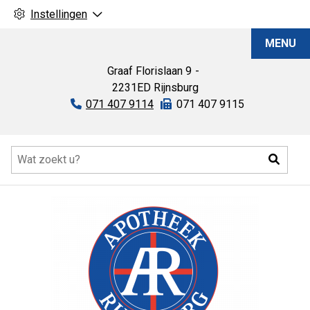
Instellingen
Apotheek
MENU
Rijnsburg
Graaf Florislaan
9
2231ED
Rijnsburg
Tel:
071 407 9114
Fax:
071 407 9115
Hoofdmenu
Zoeke